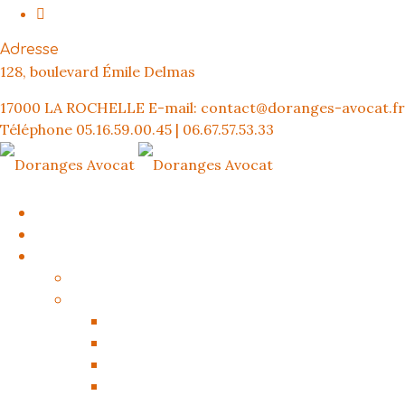
Adresse
128, boulevard Émile Delmas
17000 LA ROCHELLE
E-mail:
contact@doranges-avocat.fr
Téléphone
05.16.59.00.45 | 06.67.57.53.33
ACCUEIL
VOTRE AVOCAT
COMPÉTENCES
COACHING PÉNAL
PROCÉDURE PÉNALE
AVOCAT AUDITION LIBRE
AVOCAT GARDE À VUE
AVOCAT COMPARUTION IMMÉDIATE
AVOCAT INSTRUCTION CORRECTIONNELLE