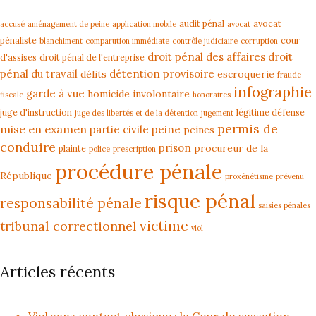
audit pénal
avocat
accusé
aménagement de peine
application mobile
avocat
pénaliste
cour
blanchiment
comparution immédiate
contrôle judiciaire
corruption
droit pénal des affaires
droit
d'assises
droit pénal de l'entreprise
pénal du travail
détention provisoire
délits
escroquerie
fraude
infographie
garde à vue
homicide involontaire
fiscale
honoraires
juge d'instruction
légitime défense
juge des libertés et de la détention
jugement
permis de
mise en examen
partie civile
peine
peines
conduire
prison
procureur de la
plainte
police
prescription
procédure pénale
République
proxénétisme
prévenu
risque pénal
responsabilité pénale
saisies pénales
victime
tribunal correctionnel
viol
Articles récents