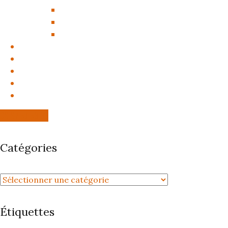
AVOCAT VIOLENCES CONJUGALES
AVOCAT DIFFAMATION
AVOCAT COLD CASE
OUTRE-MER
HONORAIRES D’AVOCAT
RENDEZ-VOUS AVOCAT
ACTUALITÉS
ESPACE CLIENT
06 67 57 53 33
Catégories
Étiquettes